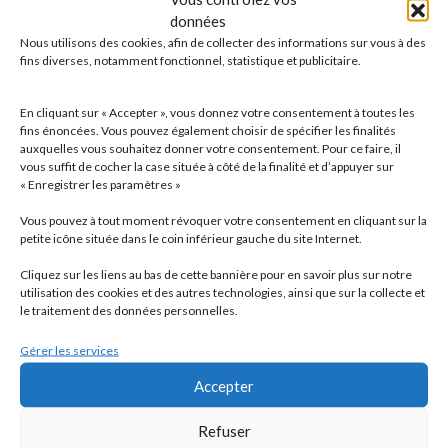
charges sociales, mutuelles,
données
prévoyance…)
Nous utilisons des cookies, afin de collecter des informations sur vous à des
fins diverses, notamment fonctionnel, statistique et publicitaire.
En cliquant sur « Accepter », vous donnez votre consentement à toutes les
fins énoncées. Vous pouvez également choisir de spécifier les finalités
auxquelles vous souhaitez donner votre consentement. Pour ce faire, il
Assistance juridique
vous suffit de cocher la case située à côté de la finalité et d’appuyer sur
« Enregistrer les paramètres »
Vous pouvez à tout moment révoquer votre consentement en cliquant sur la
petite icône située dans le coin inférieur gauche du site Internet.
Cliquez sur les liens au bas de cette bannière pour en savoir plus sur notre
utilisation des cookies et des autres technologies, ainsi que sur la collecte et
Détachement des salariés en France
le traitement des données personnelles.
(Découvrez nos plaquettes en
français, auf deutsch , in english)
Gérer les services
Accepter
Refuser