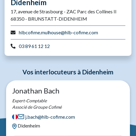
Didenheim
17, avenue de Strasbourg - ZAC Parc des Collines II
68350 - BRUNSTATT-DIDENHEIM
hlbcofime.mulhouse@hlb-cofime.com
03 89 61 12 12
Vos interlocuteurs à Didenheim
Jonathan Bach
Expert-Comptable
Associé de Groupe Cofimé
j.bach@hlb-cofime.com
Didenheim