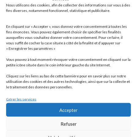
cybersécurité ou encore la mise en œuvre d’une
Nous utilisons des cookies, afin de collecter des informations sur vous à des
fins diverses, notamment fonctionnel, statistique et publicitaire.
stratégie RSE adaptée à votre structure.
En cliquant sur « Accepter », vous donnez votre consentement à toutes les
fins énoncées. Vous pouvez également choisir de spécifier les finalités
auxquelles vous souhaitez donner votre consentement. Pour ce faire, il
vous suffit de cocher la case située à côté de la finalité et d’appuyer sur
« Enregistrer les paramètres »
Vous pouvez à tout moment révoquer votre consentement en cliquant sur la
petite icône située dans le coin inférieur gauche du site Internet.
Un acteur engagé du territoire
Cliquez sur les liens au bas de cette bannière pour en savoir plus sur notre
Implanté au cœur du bassin industriel et tertiaire de
utilisation des cookies et des autres technologies, ainsi que sur la collecte et
Mulhouse, notre cabinet met à votre service un savoir-
le traitement des données personnelles.
faire reconnu, une proximité relationnelle et une
Gérer les services
expertise pluridisciplinaire pour accompagner votre
développement. Pour vos besoins en expertise
Accepter
comptable à Mulhouse, Saint-Louis ou encore Altkirch,
Refuser
faites confiance à une équipe qui conjugue expérience,
réactivité et engagement durable au service des