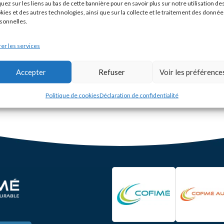
quez sur les liens au bas de cette bannière pour en savoir plus sur notre utilisation de
 accompagner et éviter les pièges lors de l’acquisition d’une entrep
kies et des autres technologies, ainsi que sur la collecte et le traitement des donnée
sonnelles.
er les services
Accepter
Refuser
Voir les préférence
Politique de cookies
Déclaration de confidentialité