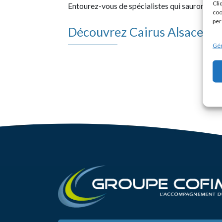
Cli
Entourez-vous de spécialistes qui sauront vous
coo
per
Découvrez Cairus Alsace
Gér