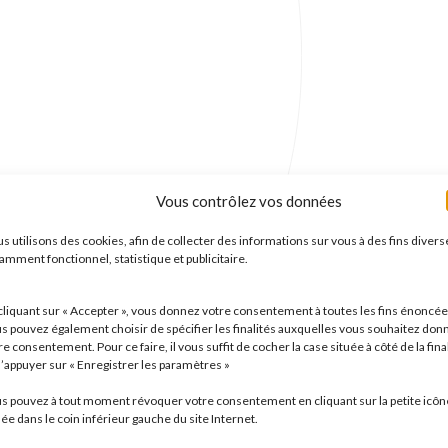
Vous contrôlez vos données
reprise
s utilisons des cookies, afin de collecter des informations sur vous à des fins divers
amment fonctionnel, statistique et publicitaire.
nt depuis de nombreuses années les dirigeants dans la préparation 
cliquant sur « Accepter », vous donnez votre consentement à toutes les fins énoncée
s pouvez également choisir de spécifier les finalités auxquelles vous souhaitez don
re consentement. Pour ce faire, il vous suffit de cocher la case située à côté de la fina
d’appuyer sur « Enregistrer les paramètres »
ise
s pouvez à tout moment révoquer votre consentement en cliquant sur la petite icôn
uée dans le coin inférieur gauche du site Internet.