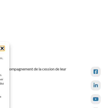
es,
et l’accompagnement de la cession de leur
s.
ner
lité
e