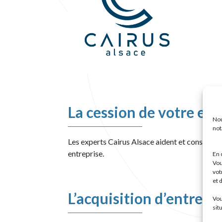
La cession de votre ent
Nou
not
Les experts Cairus Alsace aident et conseille
entreprise.
En 
Vou
vot
et 
L’acquisition d’entrepr
Vou
sit