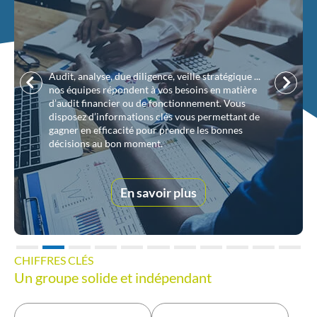
entreprises
Coostra
Précédent
Suivan
Atteignez vos objectifs dans un monde en pleine
mutation. Repensez votre schéma d’organisation
et vos modèles de gestion, accélérez vos
processus, sécurisez votre gouvernance, innovez
dans la conduite du changement.
En savoir plus
CHIFFRES CLÉS
Un groupe solide et indépendant