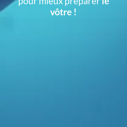
pour mieux préparer
le
vôtre !