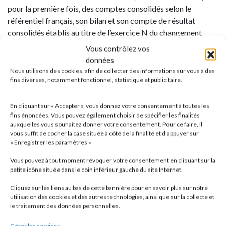
pour la première fois, des comptes consolidés selon le
référentiel français, son bilan et son compte de résultat
consolidés établis au titre de l’exercice N du changement
doivent comporter une colonne comparative au titre de
Vous contrôlez vos
l’exercice N-1 retraitée de manière rétrospective (1).
données
Nous utilisons des cookies, afin de collecter des informations sur vous à des
fins diverses, notamment fonctionnel, statistique et publicitaire.
Lorsque les formats de présentation du bilan et du compte de
résultat consolidés sont suffisamment comparables, le
groupe ajoute, au titre de l’information comparative, une
En cliquant sur « Accepter », vous donnez votre consentement à toutes les
fins énoncées. Vous pouvez également choisir de spécifier les finalités
colonne supplémentaire correspondant aux données publiées
auxquelles vous souhaitez donner votre consentement. Pour ce faire, il
au titre de l’exercice N-1.
vous suffit de cocher la case située à côté de la finalité et d’appuyer sur
« Enregistrer les paramètres »
Si une telle présentation n’est pas possible, le bilan et le
Vous pouvez à tout moment révoquer votre consentement en cliquant sur la
compte de résultat consolidés de N-1 préparés et publiés
petite icône située dans le coin inférieur gauche du site Internet.
selon les normes IFRS doivent être présentés séparément
Cliquez sur les liens au bas de cette bannière pour en savoir plus sur notre
dans l’annexe, dans la partie relative à l’incidence des
utilisation des cookies et des autres technologies, ainsi que sur la collecte et
retraitements.
le traitement des données personnelles.