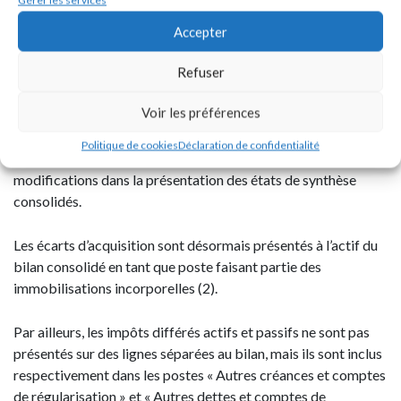
Gérer les services
Accepter
Clarification de la
présentation des comptes
Refuser
consolidés
Voir les préférences
Politique de cookies
Déclaration de confidentialité
Le règlement de l’ANC propose un certain nombre de
modifications dans la présentation des états de synthèse
consolidés.
Les écarts d’acquisition sont désormais présentés à l’actif du
bilan consolidé en tant que poste faisant partie des
immobilisations incorporelles (2).
Par ailleurs, les impôts différés actifs et passifs ne sont pas
présentés sur des lignes séparées au bilan, mais ils sont inclus
respectivement dans les postes « Autres créances et comptes
de régularisation » et « Autres dettes et comptes de