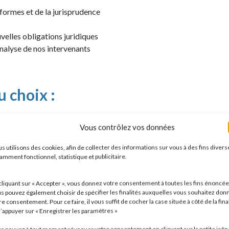
formes et de la jurisprudence
uvelles obligations juridiques
analyse de nos intervenants
u choix :
2h30
Vous contrôlez vos données
, de 9h à 12h30
s utilisons des cookies, afin de collecter des informations sur vous à des fins divers
amment fonctionnel, statistique et publicitaire.
h30
mbre de 9h à 12h30
cliquant sur « Accepter », vous donnez votre consentement à toutes les fins énoncée
s pouvez également choisir de spécifier les finalités auxquelles vous souhaitez don
re consentement. Pour ce faire, il vous suffit de cocher la case située à côté de la fina
d’appuyer sur « Enregistrer les paramètres »