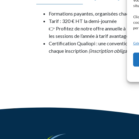
Vou
sit
Formations payantes, organisées chaque t
Cli
Tarif : 320 € HT la demi-journée
coo
👉 Profitez de notre offre annuelle à
1 200
per
les sessions de l’année à tarif avantageux
Certification Qualiopi : une convention de 
Gér
chaque inscription
(inscription obligatoire)