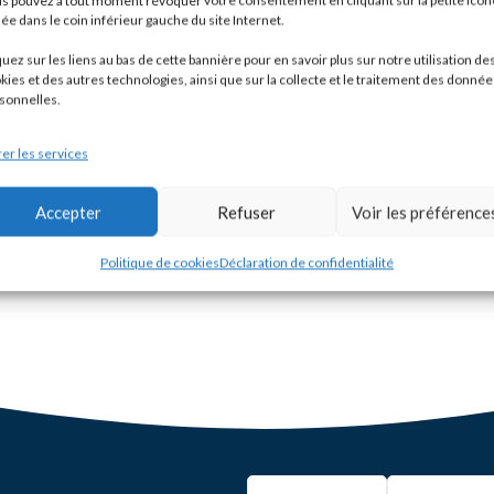
s pouvez à tout moment révoquer votre consentement en cliquant sur la petite icôn
uée dans le coin inférieur gauche du site Internet.
rimestre
quez sur les liens au bas de cette bannière pour en savoir plus sur notre utilisation de
kies et des autres technologies, ainsi que sur la collecte et le traitement des donnée
 € HT
et bénéficiez de toutes
sonnelles.
formation est établie pour
er les services
Accepter
Refuser
Voir les préférence
Politique de cookies
Déclaration de confidentialité