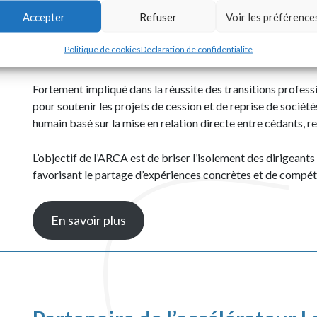
Accepter
Refuser
Voir les préférence
Sécuriser et faciliter la transmission
pérenniser le tissu économique
Politique de cookies
Déclaration de confidentialité
Fortement impliqué dans la réussite des transitions profe
pour soutenir les projets de cession et de reprise de soci
humain basé sur la mise en relation directe entre cédants, r
L’objectif de l’ARCA est de briser l’isolement des dirigeant
favorisant le partage d’expériences concrètes et de compét
En savoir plus