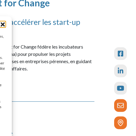
t for Change
 accélérer les start-up
es,
 Quest for Change fédère les incubateurs
i Alpha) pour propulser les projets
s.
metteuses en entreprises pérennes, en guidant
ner
re d’affaires.
lité
e
s
s
RCA