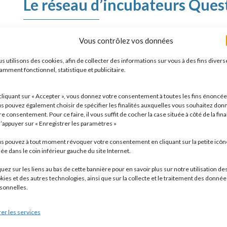
Le réseau d’incubateurs Ques
Un accompagnement d’excellence pour
Vous contrôlez vos données
innovantes dans le Grand Est
s utilisons des cookies, afin de collecter des informations sur vous à des fins divers
amment fonctionnel, statistique et publicitaire.
Véritable moteur de l’écosystème entrepreneurial régional,
d’excellence du Grand Est (tels que SEMIA, Innovact ou Qua
cliquant sur « Accepter », vous donnez votre consentement à toutes les fins énoncée
d’innovation. Sa vocation est de transformer des idées pro
s pouvez également choisir de spécifier les finalités auxquelles vous souhaitez don
les créateurs de manière pragmatique vers leur premier chiff
re consentement. Pour ce faire, il vous suffit de cocher la case située à côté de la fina
d’appuyer sur « Enregistrer les paramètres »
s pouvez à tout moment révoquer votre consentement en cliquant sur la petite icôn
En savoir plus
uée dans le coin inférieur gauche du site Internet.
quez sur les liens au bas de cette bannière pour en savoir plus sur notre utilisation de
kies et des autres technologies, ainsi que sur la collecte et le traitement des donnée
sonnelles.
er les services
Partenaire de l’association A