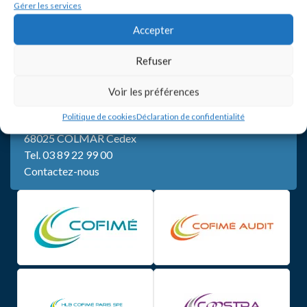
Gérer les services
Accepter
Refuser
SIÈGE
Voir les préférences
5, rue de Bertrand Monnet
Politique de cookies
Déclaration de confidentialité
CS 10034
68025 COLMAR Cedex
Tel.
03 89 22 99 00
Contactez-nous