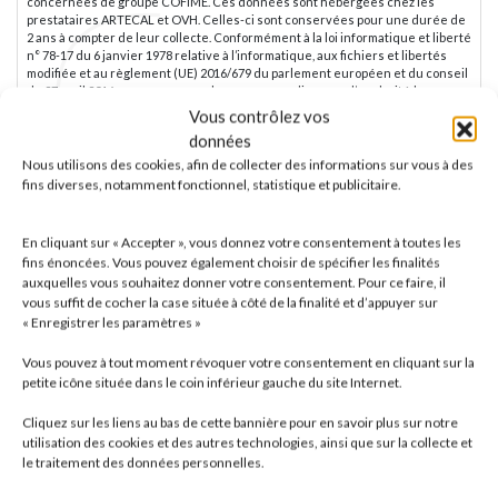
concernées de groupe COFIME. Ces données sont hébergées chez les
prestataires ARTECAL et OVH. Celles-ci sont conservées pour une durée de
2 ans à compter de leur collecte. Conformément à la loi informatique et liberté
n° 78-17 du 6 janvier 1978 relative à l’informatique, aux fichiers et libertés
modifiée et au règlement (UE) 2016/679 du parlement européen et du conseil
du 27 avril 2016 nous vous rappelons que vous disposez d’un droit à la
portabilité de vos données, de droits d’accès, de rectification ou
Vous contrôlez vos
d’effacement, de limitation et d’opposition pour motifs légitimes, ainsi que du
données
droit de définir des directives relatives au sort de vos données personnelles
après votre mort sous réserve des dispositions légales et réglementaires
Nous utilisons des cookies, afin de collecter des informations sur vous à des
applicables. Vous avez également la possibilité d’introduire une réclamation
fins diverses, notamment fonctionnel, statistique et publicitaire.
auprès d’une autorité de contrôle. Pour exercer vos droits, il vous suffit
d’adresser un email à : rgpd@hlb-groupecofime.com ou d’adresser un
courrier à l’adresse suivante : GROUPE COFIME, Délégué à la protection des
En cliquant sur « Accepter », vous donnez votre consentement à toutes les
données : Laurent Pavolini, 5 rue Bertrand Monnet, CS 10034 – 68025
fins énoncées. Vous pouvez également choisir de spécifier les finalités
COLMAR Cedex
auxquelles vous souhaitez donner votre consentement. Pour ce faire, il
vous suffit de cocher la case située à côté de la finalité et d’appuyer sur
« Enregistrer les paramètres »
Vous pouvez à tout moment révoquer votre consentement en cliquant sur la
petite icône située dans le coin inférieur gauche du site Internet.
Cliquez sur les liens au bas de cette bannière pour en savoir plus sur notre
utilisation des cookies et des autres technologies, ainsi que sur la collecte et
le traitement des données personnelles.