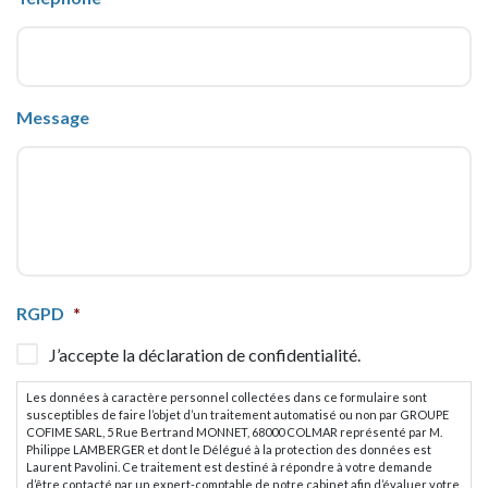
Message
CAPTCHA
RGPD
*
J’accepte la déclaration de confidentialité.
Les données à caractère personnel collectées dans ce formulaire sont
susceptibles de faire l’objet d’un traitement automatisé ou non par GROUPE
COFIME SARL, 5 Rue Bertrand MONNET, 68000 COLMAR représenté par M.
Philippe LAMBERGER et dont le Délégué à la protection des données est
Laurent Pavolini. Ce traitement est destiné à répondre à votre demande
d’être contacté par un expert-comptable de notre cabinet afin d’évaluer votre