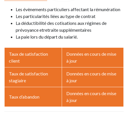
Les évènements particuliers affectant la rémunération
Les particularités liées au type de contrat
La déductibilité des cotisations aux régimes de
prévoyance etretraite supplémentaires
La paie lors du départ du salarié.
Taux de satisfaction
Données en cours de mise
client
à jour
Taux de satisfaction
Données en cours de mise
stagiaire
à jour
Données en cours de mise
Taux d’abandon
à jour