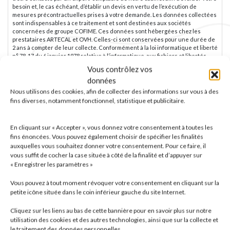
besoin et, le cas échéant, d’établir un devis en vertu de l’exécution de
mesures précontractuelles prises à votre demande. Les données collectées
sont indispensables à ce traitement et sont destinées aux sociétés
concernées de groupe COFIME. Ces données sont hébergées chez les
prestataires ARTECAL et OVH. Celles-ci sont conservées pour une durée de
2 ans à compter de leur collecte. Conformément à la loi informatique et liberté
n° 78-17 du 6 janvier 1978 relative à l’informatique, aux fichiers et libertés
modifiée et au règlement (UE) 2016/679 du parlement européen et du conseil
Vous contrôlez vos
du 27 avril 2016 nous vous rappelons que vous disposez d’un droit à la
données
portabilité de vos données, de droits d’accès, de rectification ou
d’effacement, de limitation et d’opposition pour motifs légitimes, ainsi que du
Nous utilisons des cookies, afin de collecter des informations sur vous à des
droit de définir des directives relatives au sort de vos données personnelles
fins diverses, notamment fonctionnel, statistique et publicitaire.
après votre mort sous réserve des dispositions légales et réglementaires
applicables. Vous avez également la possibilité d’introduire une réclamation
auprès d’une autorité de contrôle. Pour exercer vos droits, il vous suffit
En cliquant sur « Accepter », vous donnez votre consentement à toutes les
d’adresser un email à : rgpd@hlb-groupecofime.com ou d’adresser un
fins énoncées. Vous pouvez également choisir de spécifier les finalités
courrier à l’adresse suivante : GROUPE COFIME, Délégué à la protection des
auxquelles vous souhaitez donner votre consentement. Pour ce faire, il
données : Laurent Pavolini, 5 rue Bertrand Monnet, CS 10034 – 68025
vous suffit de cocher la case située à côté de la finalité et d’appuyer sur
COLMAR Cedex
« Enregistrer les paramètres »
Vous pouvez à tout moment révoquer votre consentement en cliquant sur la
petite icône située dans le coin inférieur gauche du site Internet.
Cliquez sur les liens au bas de cette bannière pour en savoir plus sur notre
utilisation des cookies et des autres technologies, ainsi que sur la collecte et
le traitement des données personnelles.