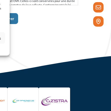
RTECAL et OVH. Celles-ci sont conservées pour une durée
s
e 2 ans à compter de leur collecte. Conformément à la loi
s
formatique et liberté n° 78-17 du 6 janvier 1978 relative à
informatique, aux fichiers et libertés modifiée et au
èglement (UE) 2016/679 du parlement européen et du
onseil du 27 avril 2016 nous vous rappelons que vous
sposez d’un droit à la portabilité de vos données, de droits
accès, de rectification ou d’effacement, de limitation et
opposition pour motifs légitimes, ainsi que du droit de
éfinir des directives relatives au sort de vos données
s
ersonnelles après votre mort sous réserve des
ispositions légales et réglementaires applicables. Vous avez
galement la possibilité d’introduire une réclamation auprès
une autorité de contrôle. Pour exercer vos droits, il vous
uffit d’adresser un email à : rgpd@hlb-groupecofime.com ou
’adresser un courrier à l’adresse suivante : GROUPE
OFIME, Délégué à la protection des données : Laurent
avolini, 5 rue Bertrand Monnet, CS 10034 – 68025 COLMAR
edex