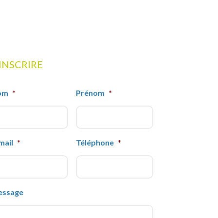
'INSCRIRE
om
*
Prénom
*
mail
*
Téléphone
*
essage