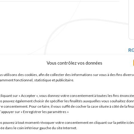
C
R
Vous contrôlez vos données
L
s utilisons des cookies, afin de collecter des informations sur vous à des fins divers
f
amment fonctionnel, statistique et publicitaire.
a
B
P
cliquant sur « Accepter », vous donnez votre consentement à toutes les fins énoncée
d
s pouvez également choisir de spécifier les finalités auxquelles vous souhaitez don
pant (restauration comprise)
r
re consentement. Pour ce faire, il vous suffit de cocher la case située à côté de la fina
c
c
d’appuyer sur « Enregistrer les paramètres »
m
d
s pouvez à tout moment révoquer votre consentement en cliquant sur la petite icôn
s
uée dans le coin inférieur gauche du site Internet.
C