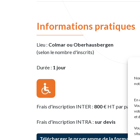
Informations pratiques
Lieu :
Colmar ou Oberhausbergen
(selon le nombre d'inscrits)
Durée :
1 jour
Nou
not
En 
Vou
Frais d'inscription INTER :
800
€ HT par partici
vot
et 
Frais d'inscription INTRA :
sur devis
Vou
sit
Télécharger le programme de la formation