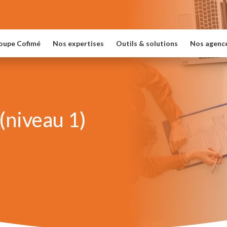
oupe Cofimé
Nos expertises
Outils & solutions
Nos agenc
 (niveau 1)