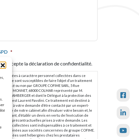
APTCHA
GPD
*
J’accepte la déclaration de confidentialité.
es données à caractère personnel collectées dans ce
es,
ormulaire sont susceptibles de faire l’objet d’un traitement
utomatisé ou non par GROUPE COFIME SARL, 5 Rue
ertrand MONNET, 68000 COLMAR représenté par M.
hilippe LAMBERGER et dont le Délégué à la protection des
s.
onnées est Laurent Pavolini. Ce traitement est destiné à
ner
épondre à votre demande d’être contacté par un expert-
lité
omptable de notre cabinet afin d’évaluer votre besoin et, le
as échéant, d’établir un devis en vertu de l’exécution de
esures précontractuelles prises à votre demande. Les
onnées collectées sont indispensables à ce traitement et
e
ont destinées aux sociétés concernées de groupe COFIME.
es données sont hébergées chez les prestataires