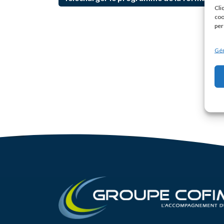
Cli
coo
per
Gér