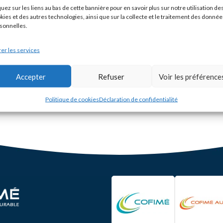
A
quez sur les liens au bas de cette bannière pour en savoir plus sur notre utilisation de
d
kies et des autres technologies, ainsi que sur la collecte et le traitement des donnée
in
sonnelles.
l’
r
c
er les services
di
d’
d’
d
Accepter
Refuser
Voir les préférence
p
d
é
Politique de cookies
Déclaration de confidentialité
d’
s
d
C
P
C