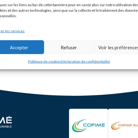
A
quez sur les liens au bas de cette bannière pour en savoir plus sur notre utilisation de
d
kies et des autres technologies, ainsi que sur la collecte et le traitement des donnée
in
sonnelles.
l’
r
c
er les services
di
d’
d’
d
Accepter
Refuser
Voir les préférence
p
d
é
Politique de cookies
Déclaration de confidentialité
d’
s
d
C
P
C