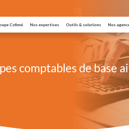
oupe Cofimé
Nos expertises
Outils & solutions
Nos agenc
ipes comptables de base a