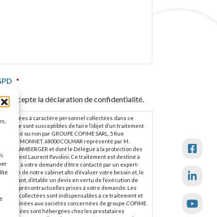
APTCHA
GPD
*
J’accepte la déclaration de confidentialité.
es données à caractère personnel collectées dans ce
es,
ormulaire sont susceptibles de faire l’objet d’un traitement
utomatisé ou non par GROUPE COFIME SARL, 5 Rue
ertrand MONNET, 68000 COLMAR représenté par M.
hilippe LAMBERGER et dont le Délégué à la protection des
s.
onnées est Laurent Pavolini. Ce traitement est destiné à
ner
épondre à votre demande d’être contacté par un expert-
lité
omptable de notre cabinet afin d’évaluer votre besoin et, le
as échéant, d’établir un devis en vertu de l’exécution de
esures précontractuelles prises à votre demande. Les
onnées collectées sont indispensables à ce traitement et
e
ont destinées aux sociétés concernées de groupe COFIME.
es données sont hébergées chez les prestataires