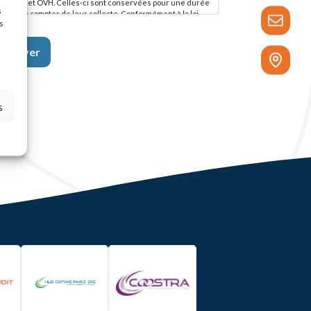
RTECAL et OVH. Celles-ci sont conservées pour une durée
s
e 2 ans à compter de leur collecte. Conformément à la loi
s
formatique et liberté n° 78-17 du 6 janvier 1978 relative à
informatique, aux fichiers et libertés modifiée et au
èglement (UE) 2016/679 du parlement européen et du
onseil du 27 avril 2016 nous vous rappelons que vous
sposez d’un droit à la portabilité de vos données, de droits
accès, de rectification ou d’effacement, de limitation et
opposition pour motifs légitimes, ainsi que du droit de
éfinir des directives relatives au sort de vos données
s
ersonnelles après votre mort sous réserve des
ispositions légales et réglementaires applicables. Vous avez
galement la possibilité d’introduire une réclamation auprès
une autorité de contrôle. Pour exercer vos droits, il vous
uffit d’adresser un email à : rgpd@hlb-groupecofime.com ou
’adresser un courrier à l’adresse suivante : GROUPE
OFIME, Délégué à la protection des données : Laurent
avolini, 5 rue Bertrand Monnet, CS 10034 – 68025 COLMAR
edex