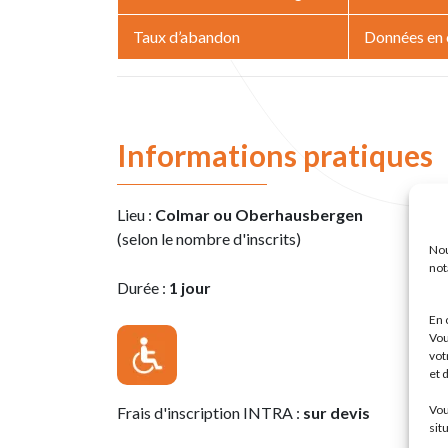
Taux d’abandon
Données en c
Informations pratiques
Lieu :
Colmar ou Oberhausbergen
(selon le nombre d'inscrits)
Nou
not
Durée :
1 jour
En 
Vou
vot
et 
Vou
Frais d'inscription INTRA :
sur devis
sit