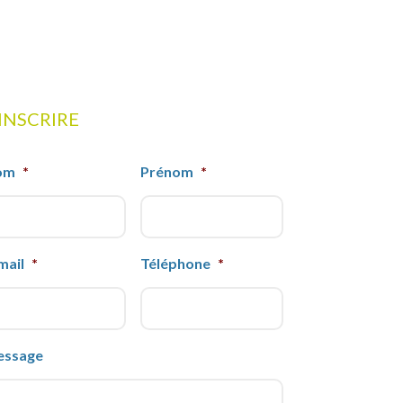
'INSCRIRE
om
*
Prénom
*
mail
*
Téléphone
*
essage