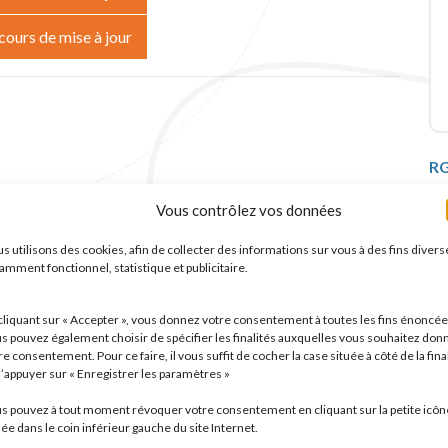
ours de mise à jour
C
R
Vous contrôlez vos données
L
s utilisons des cookies, afin de collecter des informations sur vous à des fins divers
f
amment fonctionnel, statistique et publicitaire.
a
B
P
cliquant sur « Accepter », vous donnez votre consentement à toutes les fins énoncée
d
s pouvez également choisir de spécifier les finalités auxquelles vous souhaitez don
r
re consentement. Pour ce faire, il vous suffit de cocher la case située à côté de la fina
c
c
d’appuyer sur « Enregistrer les paramètres »
m
d
s pouvez à tout moment révoquer votre consentement en cliquant sur la petite icôn
s
uée dans le coin inférieur gauche du site Internet.
C