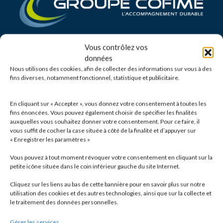
Vous contrôlez vos
SIÈGE
données
5, rue de Bertrand Monnet
Nous utilisons des cookies, afin de collecter des informations sur vous à des
CS 10034
fins diverses, notamment fonctionnel, statistique et publicitaire.
68025 COLMAR Cedex
Tel.
03 89 22 99 00
En cliquant sur « Accepter », vous donnez votre consentement à toutes les
fins énoncées. Vous pouvez également choisir de spécifier les finalités
Contactez-nous
auxquelles vous souhaitez donner votre consentement. Pour ce faire, il
vous suffit de cocher la case située à côté de la finalité et d’appuyer sur
« Enregistrer les paramètres »
Vous pouvez à tout moment révoquer votre consentement en cliquant sur la
petite icône située dans le coin inférieur gauche du site Internet.
Cliquez sur les liens au bas de cette bannière pour en savoir plus sur notre
utilisation des cookies et des autres technologies, ainsi que sur la collecte et
le traitement des données personnelles.
Gérer les services