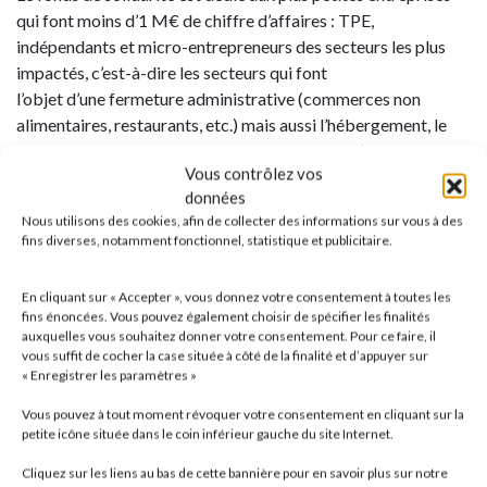
qui font moins d’1 M€ de chiffre d’affaires : TPE,
indépendants et micro-entrepreneurs des secteurs les plus
impactés, c’est-à-dire les secteurs qui font
l’objet d’une fermeture administrative (commerces non
alimentaires, restaurants, etc.) mais aussi l’hébergement, le
tourisme, les activités culturelles et sportives, l’événementiel
Vous contrôlez vos
et les transports.
données
Nous utilisons des cookies, afin de collecter des informations sur vous à des
Toutes les petites entreprises ou les indépendants qui
fins diverses, notamment fonctionnel, statistique et publicitaire.
subissent une fermeture administrative OU qui auront connu
une perte de chiffre d’affaires de plus de 70 % au mois de
En cliquant sur « Accepter », vous donnez votre consentement à toutes les
mars 2020 par rapport au mois de mars 2019 bénéficieront
fins énoncées. Vous pouvez également choisir de spécifier les finalités
d’une aide rapide et automatique de 1 500 € sur simple
auxquelles vous souhaitez donner votre consentement. Pour ce faire, il
vous suffit de cocher la case située à côté de la finalité et d’appuyer sur
déclaration.
« Enregistrer les paramètres »
Pour les situations les plus difficiles, un soutien
Vous pouvez à tout moment révoquer votre consentement en cliquant sur la
petite icône située dans le coin inférieur gauche du site Internet.
complémentaire pourra être octroyé pour éviter la faillite au
cas par cas.
Cliquez sur les liens au bas de cette bannière pour en savoir plus sur notre