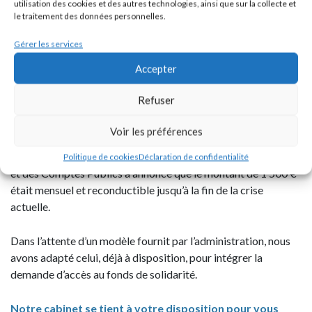
utilisation des cookies et des autres technologies, ainsi que sur la collecte et
le traitement des données personnelles.
L’instruction des dossiers associera les services des Régions
et de l’État au niveau régional.
Gérer les services
Accepter
Comment bénéficier de cette aide de 1 500 € ?
Refuser
Une simple déclaration sur le site de la DGFiP permettra de
bénéficier de cette aide à partir du 31 mars 2020.
Voir les préférences
Dans son allocution du 19 mars 2020, le Ministre de l’Action
Politique de cookies
Déclaration de confidentialité
et des Comptes Publics a annoncé que le montant de 1 500 €
était mensuel et reconductible jusqu’à la fin de la crise
actuelle.
Dans l’attente d’un modèle fournit par l’administration, nous
avons adapté celui, déjà à disposition, pour intégrer la
demande d’accès au fonds de solidarité.
Notre cabinet se tient à votre disposition pour vous