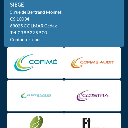
SIÈGE
5, rue de Bertrand Monnet
CS 10034
68025 COLMAR Cedex
Tel.
03 89 22 99 00
Contactez-nous