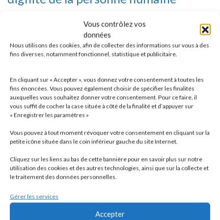
L’association ou la fondation s’engage à n’entreprendre, ne
Vous contrôlez vos
données
soutenir, ni cautionner aucune action de nature à porter
Nous utilisons des cookies, afin de collecter des informations sur vous à des
atteinte à la sauvegarde de la dignité de la personne humaine.
fins diverses, notamment fonctionnel, statistique et publicitaire.
Elle s’engage à respecter les lois et règlements en vigueur
En cliquant sur « Accepter », vous donnez votre consentement à toutes les
destinés à protéger la santé et l’intégrité physique et
fins énoncées. Vous pouvez également choisir de spécifier les finalités
psychique de ses membres et des bénéficiaires de ses
auxquelles vous souhaitez donner votre consentement. Pour ce faire, il
services et ses activités, et à ne pas mettre en danger la vie
vous suffit de cocher la case située à côté de la finalité et d’appuyer sur
« Enregistrer les paramètres »
d’autrui par ses agissements ou sa négligence.
Vous pouvez à tout moment révoquer votre consentement en cliquant sur la
petite icône située dans le coin inférieur gauche du site Internet.
Elle s’engage à ne pas créer, maintenir ou exploiter la
vulnérabilité psychologique ou physique de ses membres et
Cliquez sur les liens au bas de cette bannière pour en savoir plus sur notre
des personnes qui participent à ses activités à quelque titre
utilisation des cookies et des autres technologies, ainsi que sur la collecte et
le traitement des données personnelles.
que ce soit, notamment des personnes en situation de
handicap, que ce soit par des pressions ou des tentatives
Gérer les services
d’endoctrinement.
Accepter