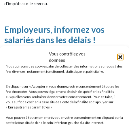
d’impôts sur le revenu.
Employeurs, informez vos
salariés dans les délais !
Vous contrôlez vos
Les employeurs disposent d’un délai de 2 mois à
données
compter de la promulgation de la loi pour informer leurs
Nous utilisons des cookies, afin de collecter des informations sur vous à des
salariés, soit jusqu’au
16 octobre 2022
.
fins diverses, notamment fonctionnel, statistique et publicitaire.
En cliquant sur « Accepter », vous donnez votre consentement à toutes les
Des questions ? Des précisions ? Notre équipe de juristes en
fins énoncées. Vous pouvez également choisir de spécifier les finalités
droit social se tient à votre disposition.
auxquelles vous souhaitez donner votre consentement. Pour ce faire, il
vous suffit de cocher la case située à côté de la finalité et d’appuyer sur
« Enregistrer les paramètres »
Vous pouvez à tout moment révoquer votre consentement en cliquant sur la
petite icône située dans le coin inférieur gauche du site Internet.